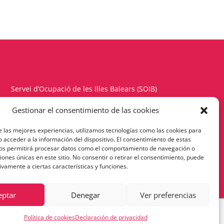
Servei d’Ocupació de les Illes Balears (SOIB)
Carrer del Gremi d’Hortolans, 11, 1a planta
Gestionar el consentimiento de las cookies
Polígon de Son Rossinyol – 07009 Palma
e las mejores experiencias, utilizamos tecnologías como las cookies para
Telèfon 971177900 – Fax 971176342
 acceder a la información del dispositivo. El consentimiento de estas
nos permitirá procesar datos como el comportamiento de navegación o
Política de Privacitat
ciones únicas en este sitio. No consentir o retirar el consentimiento, puede
ivamente a ciertas características y funciones.
eptar
Denegar
Ver preferencias
Política de cookies
Declaración de privacidad