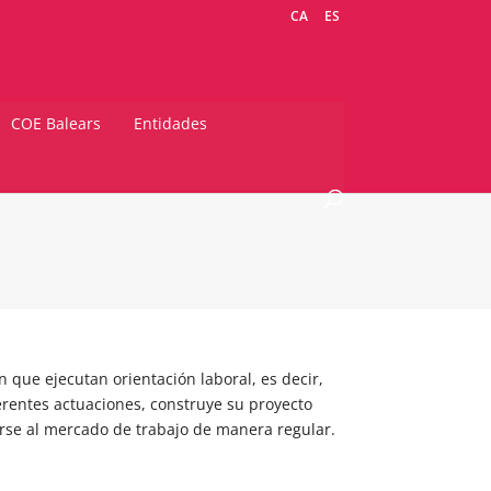
CA
ES
COE Balears
Entidades
n que ejecutan orientación laboral, es decir,
erentes actuaciones, construye su proyecto
rarse al mercado de trabajo de manera regular.