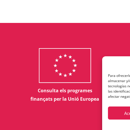
Para ofrecerl
almacenar y/o
tecnologías 
Consulta els programes
las identifica
afectar negat
finançats per la Unió Europea
Ac