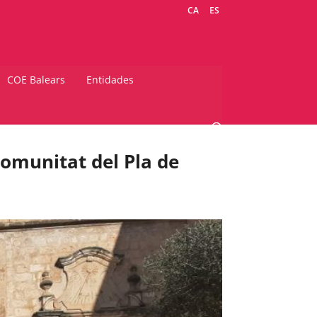
CA
ES
COE Balears
Entidades
omunitat del Pla de