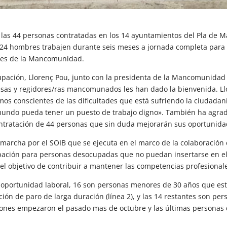
 las 44 personas contratadas en los 14 ayuntamientos del Pla de M
 24 hombres trabajen durante seis meses a jornada completa para l
ales de la Mancomunidad.
pación, Llorenç Pou, junto con la presidenta de la Mancomunidad d
desas y regidores/ras mancomunados les han dado la bienvenida. 
os conscientes de las dificultades que está sufriendo la ciudadan
l mundo pueda tener un puesto de trabajo digno». También ha agrad
ontratación de 44 personas que sin duda mejorarán sus oportunida
archa por el SOIB que se ejecuta en el marco de la colaboración c
pación para personas desocupadas que no puedan insertarse en el 
l objetivo de contribuir a mantener las competencias profesionales
 oportunidad laboral, 16 son personas menores de 30 años que está
ión de paro de larga duración (línea 2), y las 14 restantes son pe
aciones empezaron el pasado mas de octubre y las últimas personas