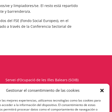
s/ve y limpiadores/se. El resto está repartido
nte y barrendero/a.
dos del FSE (Fondo Social Europeo), en el
do a través de la Conferencia Sectorial de
Servei d’Ocupació de les Illes Balears (SOIB)
Carrer del Gremi d’Hortolans, 11, 1a planta
Gestionar el consentimiento de las cookies
Polígon de Son Rossinyol – 07009 Palma
e las mejores experiencias, utilizamos tecnologías como las cookies para
Telèfon 971177900 – Fax 971176342
 acceder a la información del dispositivo. El consentimiento de estas
nos permitirá procesar datos como el comportamiento de navegación o