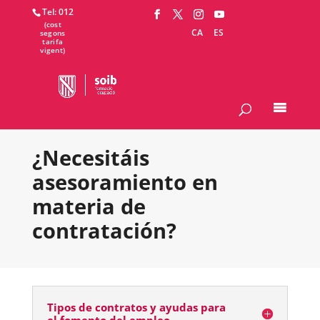
Tel: 012
CA
ES
¿Necesitáis
asesoramiento en
materia de
contratación?
Tipos de contratos y ayudas para