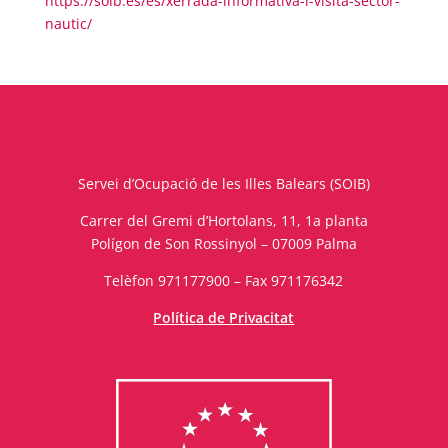
https://soib.es/es/xerrada-informativa-i-visita-sector-
nautic/
Servei d’Ocupació de les Illes Balears (SOIB)
Carrer del Gremi d’Hortolans, 11, 1a planta
Polígon de Son Rossinyol – 07009 Palma
Telèfon 971177900 – Fax 971176342
Política de Privacitat