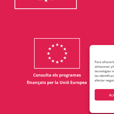
Para ofrecerl
almacenar y/o
tecnologías 
Consulta els programes
las identifica
afectar negat
finançats per la Unió Europea
Ac