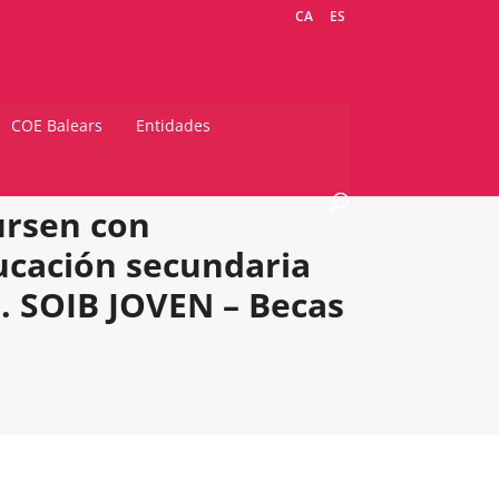
CA
ES
COE Balears
Entidades
ursen con
cación secundaria
B. SOIB JOVEN – Becas