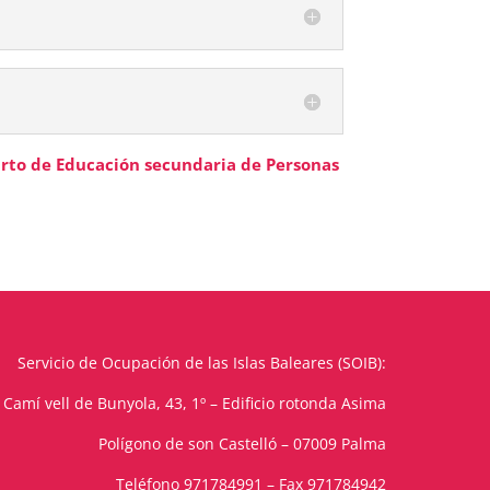
rto de Educación secundaria de Personas
Servicio de Ocupación de las Islas Baleares (SOIB):
Camí vell de Bunyola, 43, 1º – Edificio rotonda Asima
Polígono de son Castelló – 07009 Palma
Teléfono
971784991
– Fax 971784942