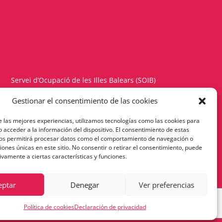
Servei d’Ocupació de les Illes Balears (SOIB)
Carrer del Gremi d’Hortolans, 11, 1a planta
Gestionar el consentimiento de las cookies
Polígon de Son Rossinyol – 07009 Palma
e las mejores experiencias, utilizamos tecnologías como las cookies para
Telèfon 971177900 – Fax 971176342
 acceder a la información del dispositivo. El consentimiento de estas
nos permitirá procesar datos como el comportamiento de navegación o
Política de Privacitat
ciones únicas en este sitio. No consentir o retirar el consentimiento, puede
ivamente a ciertas características y funciones.
eptar
Denegar
Ver preferencias
Política de cookies
Declaración de privacidad